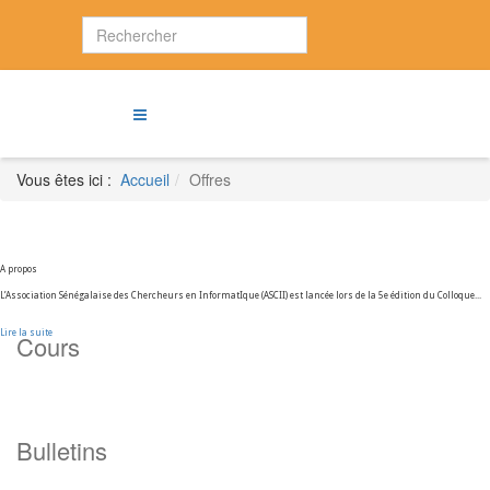
Vous êtes ici :
Accueil
Offres
A propos
L’Association Sénégalaise des Chercheurs en InformatIque (ASCII) est lancée lors de la 5e édition du Colloque...
Lire la suite
Cours
Bulletins