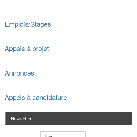
Emplois/Stages
Appels à projet
Annonces
Appels à candidature
Mois
Mois
Newsletter
précédent
suivant